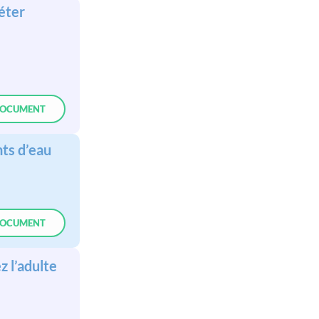
éter
OCUMENT
nts d’eau
OCUMENT
z l’adulte