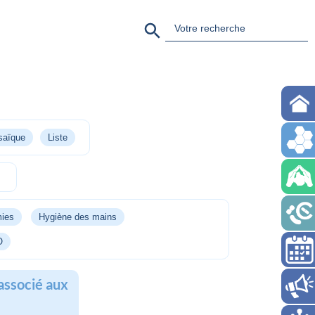
Search Button
Search
for:
aïque
Liste
mies
Hygiène des mains
O
associé aux