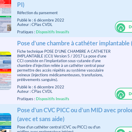
PI)
Réfection du pansement
Publié le : 6 décembre 2022
Auteur : CPias CVDL
D
Pratiques :
Dispositifs Invasifs
Pose d’une chambre à cathéter implantable 
Fiche technique POSE D’UNE CHAMBRE A CATHETER
IMPLANTABLE (CCI) Version 5 / 2017 La pose d’une
CCI consiste en l’implantation sous-cutanée d’une
chambre d’injection reliée à un cathéter central pour
permettre des accès répétés au système vasculaire
veineux (injections médicamenteuses, transfusions,
prélèvements sanguins).
Publié le : 6 décembre 2022
Auteur : CPias CVDL
D
Pratiques :
Dispositifs Invasifs
Pose d’un CVC PICC ou d’un MID avec prolon
(avec et sans aide)
Pose d'un cathéter central (CVC ou PICC) ou d'un
midline avec prolongateur intégré