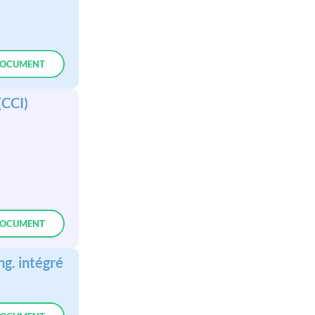
OCUMENT
(CCI)
OCUMENT
g. intégré