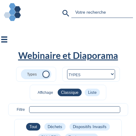
Search Button
Search
for:
Webinaire et Diaporama
Classique
Liste
Affichage
Filtre
Tout
Déchets
Dispositifs Invasifs