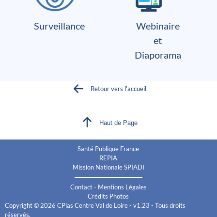
Surveillance
Webinaire
et
Diaporama
Retour vers l'accueil
Haut de Page
Santé Publique France
REPIA
Mission Nationale SPIADI
Contact
-
Mentions Légales
Crédits Photos
Copyright © 2026 CPias Centre Val de Loire - v1.23 - Tous droits
réservés.