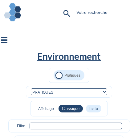
Search Button
Search
for:
Environnement
Classique
Liste
Affichage
Filtre