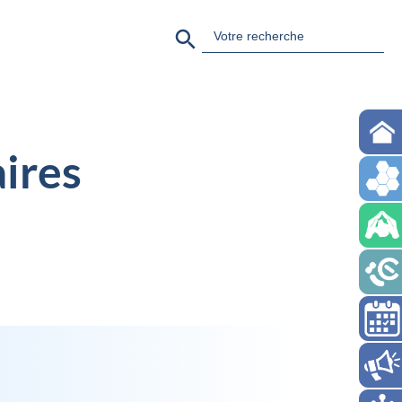
Search Button
Search
for:
aires