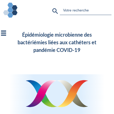
Search Button
Search
for:
Épidémiologie microbienne des
bactériémies liées aux cathéters et
pandémie COVID-19