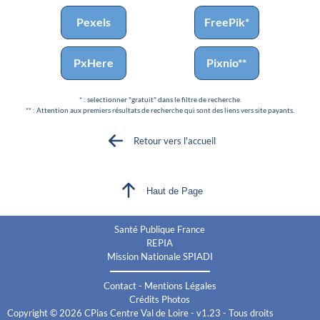
Pexels
FreePik*
PxHere
Pixnio**
* : selectionner "gratuit" dans le filtre de recherche.
** : Attention aux premiers résultats de recherche qui sont des liens vers site payants.
Retour vers l'accueil
Haut de Page
Santé Publique France
REPIA
Mission Nationale SPIADI
Contact
-
Mentions Légales
Crédits Photos
Copyright © 2026 CPias Centre Val de Loire - v1.23 - Tous droits