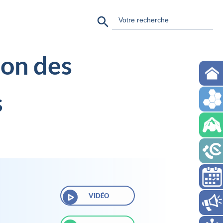
Search Button
Search
for:
ion des
s
VIDÉO