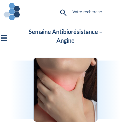
Search Button
Search
for:
Semaine Antibiorésistance –
Angine