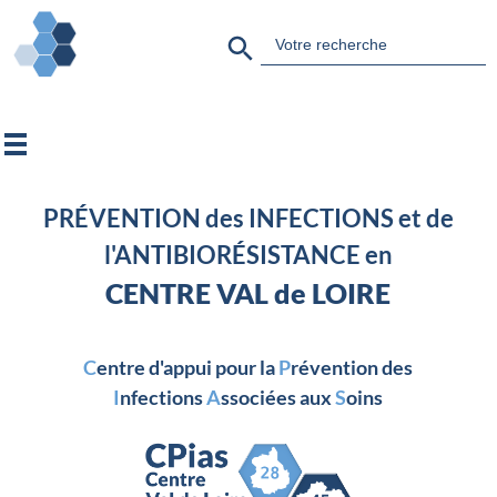
Search Button
Search
for:
PRÉVENTION des INFECTIONS et de
l'ANTIBIORÉSISTANCE en
CENTRE VAL de LOIRE
C
entre d'appui pour la
P
révention des
I
nfections
A
ssociées aux
S
oins